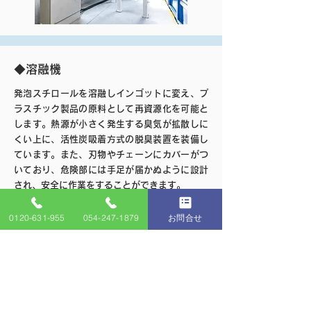
◆溶融機
発泡スチロールを溶融しインゴットに変え、プ
ラスチック製品の原料として再資源化を可能と
します。熱源が小さく発生する臭気が拡散しに
くい上に、活性炭吸着方式の脱臭装置を装備し
ています。また、刃物やチェーンにカバーがつ
いており、危険部には手足が届かぬように設計
され、安全に作業をすることができます。
●主な中間処理物：廃発泡スチロール
0120-631-955
054-247-1879
お問合せ