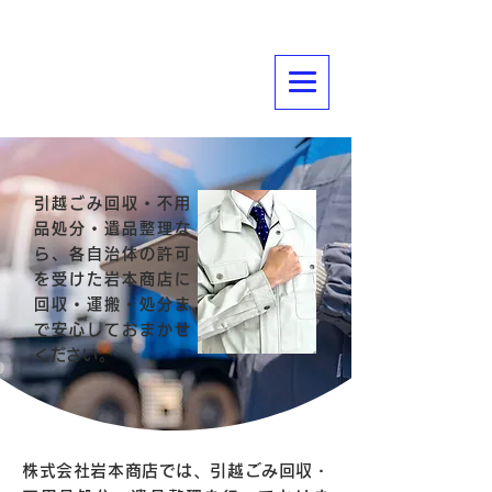
不用品処分・遺品整理なら、任せて安心
株式会社岩本商店
引越ごみ回収・不用
品処分・遺品整理な
ら、各自治体の許可
を受けた岩本商店に
回収・運搬・処分ま
で安心しておまかせ
ください。
株式会社岩本商店では、引越ごみ回収・