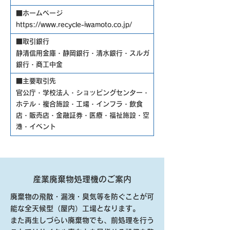
■ホームページ
https://www.recycle-iwamoto.co.jp/
■取引銀行
静清信用金庫・静岡銀行・清水銀行・スルガ
銀行・商工中金
■主要取引先
官公庁・学校法人・ショッピングセンター・
ホテル・複合施設・工場・インフラ・飲食
店・販売店・金融証券・医療・福祉施設・空
港・イベント
産業廃棄物処理機のご案内
廃棄物の飛散・漏洩・臭気等を防ぐことが可
能な全天候型（屋内）工場となります。
また再生しづらい廃棄物でも、前処理を行う